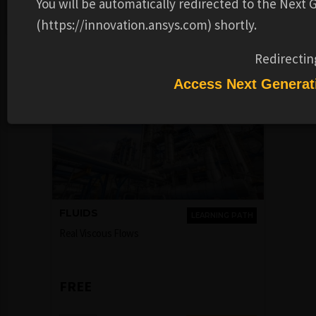
You will be automatically redirected to the Next
Lapisan Batas Laminar .
(https://innovation.ansys.com) shortly.
Recommended Learning Products
Redirectin
Access Next Generat
FLUIDS
LEARNING PATH
Real Viscous Flows
FREE