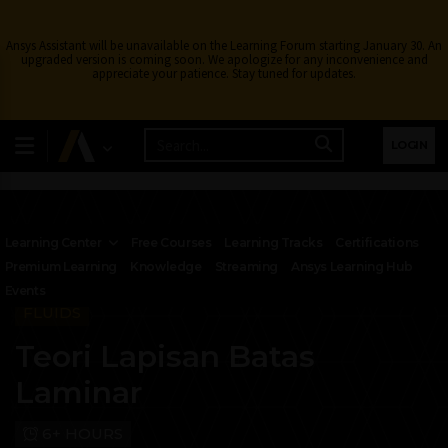
Ansys Assistant will be unavailable on the Learning Forum starting January 30. An
upgraded version is coming soon. We apologize for any inconvenience and
appreciate your patience. Stay tuned for updates.
LOGIN
Learning Center
Free Courses
Learning Tracks
Certifications
Premium Learning
Knowledge
Streaming
Ansys Learning Hub
Events
FLUIDS
Teori Lapisan Batas
Laminar
6+ HOURS