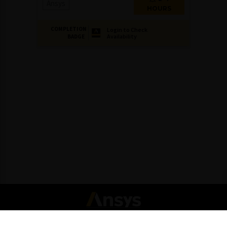
Ansys
HOURS
COMPLETION
Login to Check
Availability
BADGE