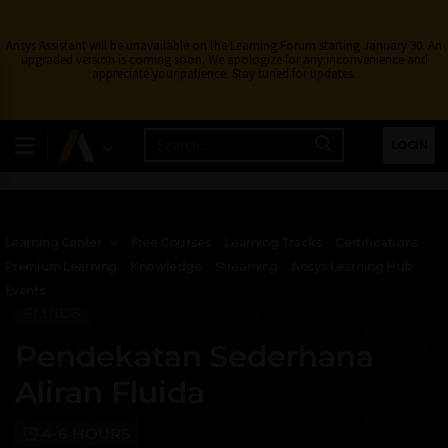
Ansys Assistant will be unavailable on the Learning Forum starting January 30. An
upgraded version is coming soon. We apologize for any inconvenience and
appreciate your patience. Stay tuned for updates.
LOGIN
Learning Center
Free Courses
Learning Tracks
Certifications
Premium Learning
Knowledge
Streaming
Ansys Learning Hub
Events
FLUIDS
Pendekatan Sederhana
Aliran Fluida
4-6 HOURS