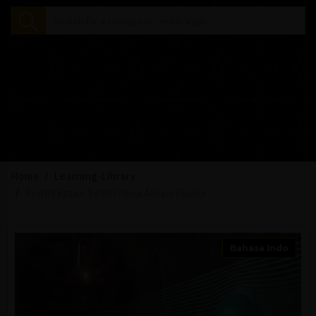
Home
Learning Library
Pendekatan Sederhana Aliran Fluida
Bahasa Indo