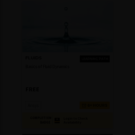
FLUIDS
LEARNING PATH
Basics of Fluid Dynamics
FREE
Ansys
6+ HOURS
COMPLETION
Login to Check
Availability
BADGE