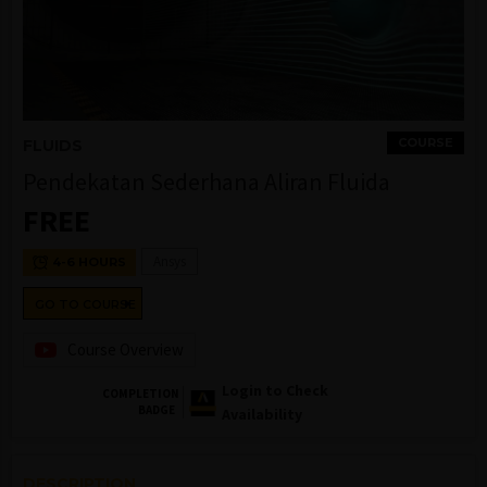
COURSE
FLUIDS
Pendekatan Sederhana Aliran Fluida
FREE
Ansys
4-6 HOURS
GO TO COURSE
Course Overview
Login to Check
COMPLETION
BADGE
Availability
DESCRIPTION