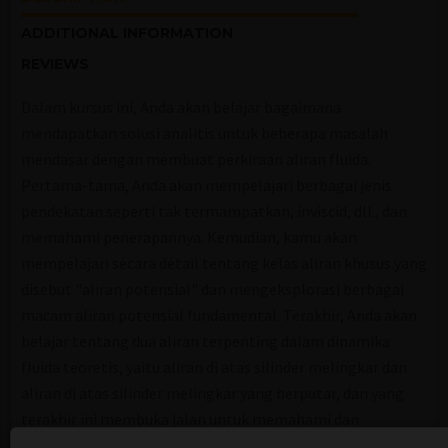
ADDITIONAL INFORMATION
REVIEWS
Dalam kursus ini, Anda akan belajar bagaimana
mendapatkan solusi analitis untuk beberapa masalah
mendasar dengan membuat perkiraan aliran fluida.
Pertama-tama, Anda akan mempelajari berbagai jenis
pendekatan seperti tak termampatkan, inviscid, dll., dan
memahami penerapannya. Kemudian, kamu akan
mempelajari secara detail tentang kelas aliran khusus yang
disebut "aliran potensial" dan mengeksplorasi berbagai
macam aliran potensial fundamental. Terakhir, Anda akan
belajar tentang dua aliran terpenting dalam dinamika
fluida teoretis, yaitu aliran di atas silinder melingkar dan
aliran di atas silinder melingkar yang berputar, dan yang
terakhir ini membuka jalan untuk memahami dan
menghitung gaya angkat yang dihasilkan oleh benda