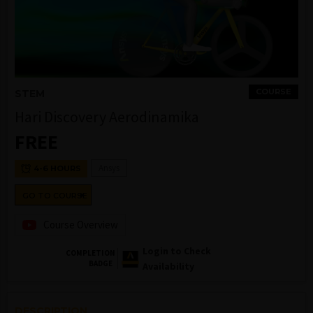
COURSE
STEM
Hari Discovery Aerodinamika
FREE
Ansys
4-6 HOURS
GO TO COURSE
Course Overview
Login to Check
COMPLETION
BADGE
Availability
DESCRIPTION