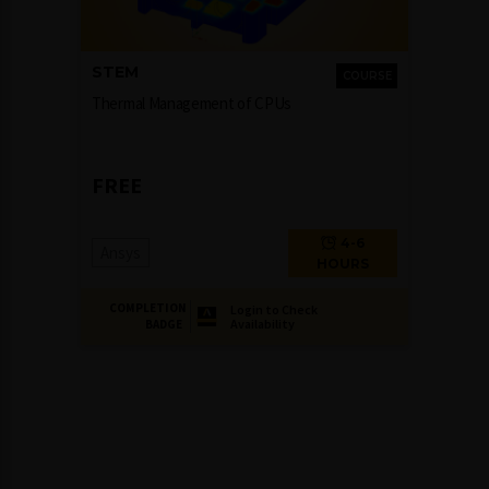
STEM
COURSE
Thermal Management of CPUs
FREE
4-6
Ansys
HOURS
COMPLETION
Login to Check
Availability
BADGE