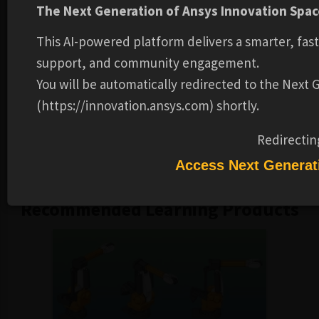
Lencana penyelesaian kursus memungkinkan Anda untuk
The Next Generation of Ansys Innovation Space
menunjukkan kesuksesan Anda. Kami bermitra dengan
This AI-powered platform delivers a smarter, fas
platform Credly Acclaim, dan lencana digital dapat
support, and community engagement.
digunakan dalam tanda tangan email, resume digital, dan
situs media sosial. Gambar digital berisi metadata
You will be automatically redirected to the Next
terverifikasi yang menggambarkan partisipasi Anda dalam
(https://innovation.ansys.com) shortly.
kursus kami dan topik serta keterampilan yang dibahas.
Lencana ini untuk berhasil menyelesaikan kursus Hari
Redirectin
Discovery Aerodinamika .
Access Next Generat
Recommended Learning Products