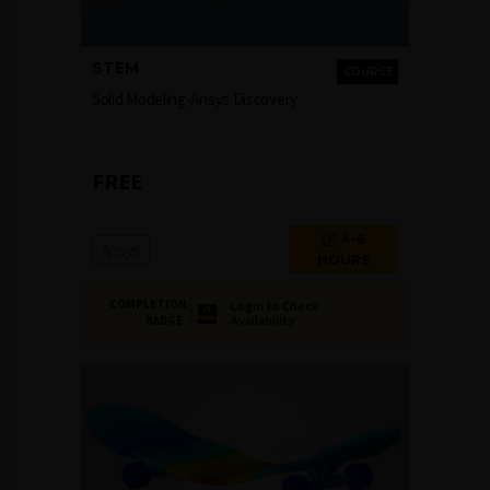
STEM
COURSE
Solid Modeling-Ansys Discovery
FREE
4-6
Ansys
HOURS
COMPLETION
Login to Check
Availability
BADGE