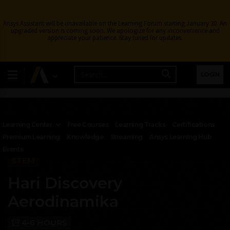
Ansys Assistant will be unavailable on the Learning Forum starting January 30. An
upgraded version is coming soon. We apologize for any inconvenience and
appreciate your patience. Stay tuned for updates.
LOGIN
Learning Center
Free Courses
Learning Tracks
Certifications
Premium Learning
Knowledge
Streaming
Ansys Learning Hub
Events
STEM
Hari Discovery
Aerodinamika
4-6 HOURS