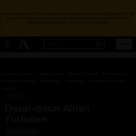
Ansys Assistant will be unavailable on the Learning Forum starting January 30. An
upgraded version is coming soon. We apologize for any inconvenience and
appreciate your patience. Stay tuned for updates.
LOGIN
Learning Center
Free Courses
Learning Tracks
Certifications
Premium Learning
Knowledge
Streaming
Ansys Learning Hub
Events
FLUIDS
Dasar-dasar Aliran
Turbulen
6+ HOURS