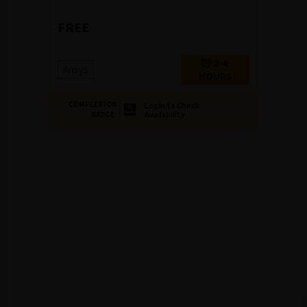
FREE
2-4
Ansys
HOURS
COMPLETION
Login to Check
Availability
BADGE