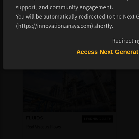
terverifikasi yang menggambarkan partisipasi Anda dalam
support, and community engagement.
kursus kami dan topik serta keterampilan yang dibahas.
You will be automatically redirected to the Next
Lencana ini untuk berhasil menyelesaikan kursus Dasar-
(https://innovation.ansys.com) shortly.
dasar Aliran Turbulen .
Redirectin
Recommended Learning Products
Access Next Generat
FLUIDS
LEARNING PATH
Real Viscous Flows