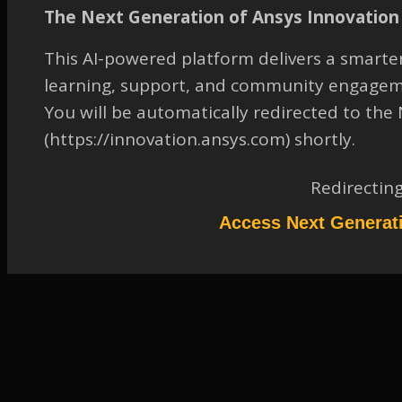
LICENSING
The Next Generation of Ansys Innovation 
January 31, 2023 at 9:47 am
This AI-powered platform delivers a smarter
FAQ
learning, support, and community engagem
Participant
You will be automatically redirected to th
ansyslmdのポート番号が動的であるため、ライセンスサーバーのファイア
ウォールによってブロックされています。 ライセンスファイルに静的なポ
(https://innovation.ansys.com) shortly.
ート番号を手動で指定する必要があります。 以下の例では、ansyslmdのポ
ート番号を1056番ポートに固定しています。 例:ライセンスファイルでの指
定: SERVER Serverhostname Disk_serial_number=00000000 1055
Redirectin
VENDOR ansyslmd port=1056
Access Next Generat