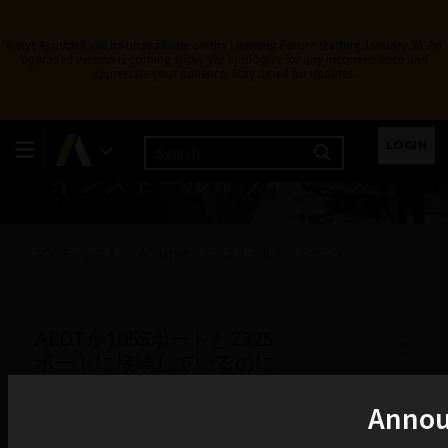
Ansys Assistant will be unavailable on the Learning Forum starting January 30. An
upgraded version is coming soon. We apologize for any inconvenience and
appreciate your patience. Stay tuned for updates.
LOGIN
インストール＆ライセンス
マイチャンネル
AIS Japan - インストール＆ライセンス
AEDTが1055ポートと2325ポートに接続しているのに動作しませ
ん
AEDTが1055ポートと2325
ポートに接続しているのに
動作しません
Anno
TAGGED:
2019 R3
,
HFSS - SYS
,
LICENSE NOT RELEASING
,