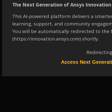
TAGGED:
2022 R1
,
FLUENT
,
GRANULAR/DENSE PARTICLE
The Next Generation of Ansys Innovation 
FLOW
,
MP - EULERIAN MP FLOW
This AI-powered platform delivers a smarter
January 31, 2023 at 8:54 am
learning, support, and community engagem
FAQ
You will be automatically redirected to th
Participant
(https://innovation.ansys.com) shortly.
グラニュラ―の計算において、温度も考慮した計算を行っている場合、温度
に関しても相関相互作用の設定として、相間の熱伝達係数を設定する必要が
あります。 Fluentでは、連続相とグラニュラ―相（固体）との熱伝達係数
を計算するモデルとして、 Gunnのモデルが搭載されていますので、
Redirectin
Gunnのモデルを選択してください。 詳細は、2022R1 Fluent Theory
Guideの以下の章からご参照頂けます。 14.5.17.1.6. Gunn Model
Access Next Generat