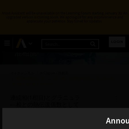
Ansys Assistant will be unavailable on the Learning Forum starting January 30. An
upgraded version is coming soon. We apologize for any inconvenience and
appreciate your patience. Stay tuned for updates.
LOGIN
混相流
マイチャンネル
AIS Japan - 混相流
連続相(1相目)とグラニュラ―相との熱伝達係数としてどのモデル
を選択すれば良いですか？
連続相(1相目)とグラニュラ
―相との熱伝達係数として
どのモデルを選択すれば良
いですか？
Anno