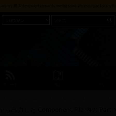
g January 30. An upgraded version is coming soon. We apologize for any i
フィード
学ぶ
ナレッジ
SIwave 2021R1 から出力した Component File 内の Part
から出力した Component File 内の Pa