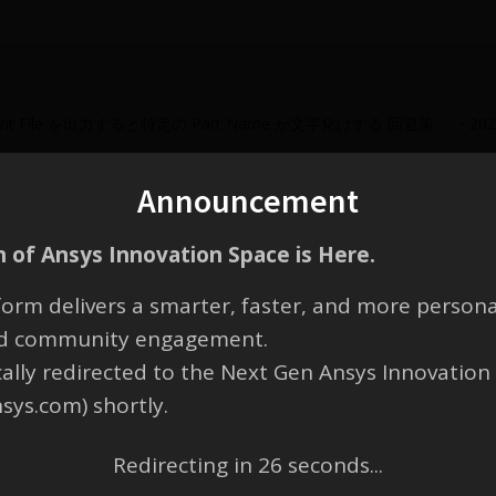
onent File を出力すると特定の Part Name が文字化けする 回避策 ・2
Announcement
 of Ansys Innovation Space is Here.
orm delivers a smarter, faster, and more persona
and community engagement.
cally redirected to the Next Gen Ansys Innovation
nsys.com) shortly.
Redirecting in
26
seconds...