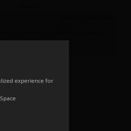
TAGGED:
2021 R1
,
IMPORT/EXPORT
,
LAYOUT
,
SIWAVE
January 31, 2023 at 9:25 am
021R2 にアップデートする ・2020R2 以前の SIwave を利
lized experience for
 Space