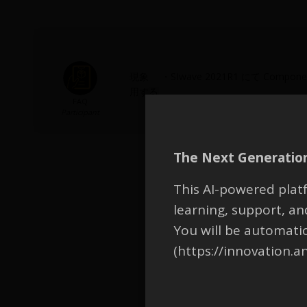
現象 ・SIwave 2021R1 にて Comp
用する
FAQ
Participant
The Next Generation
This AI-powered platf
learning, support, 
You will be automati
(https://innovation.a