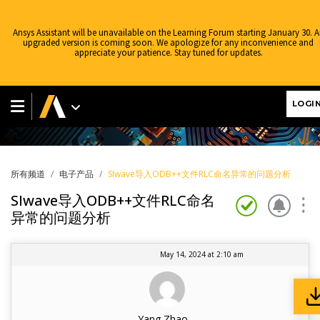
Ansys Assistant will be unavailable on the Learning Forum starting January 30. 
upgraded version is coming soon. We apologize for any inconvenience and
appreciate your patience. Stay tuned for updates.
电子产品
LOGI
所有频道
电子产品
SIwave导入ODB++文件RLC命名异常的问题分析
SIwave导入ODB++文件RLC命名
异常的问题分析
May 14, 2024 at 2:10 am
Yang Zhao