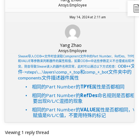
Ansys Employee
May 14, 2024 at 2:11 am
Yang Zhao
Ansys Employee
SIwave
导入
ODB++
文件时会读取
Component
文件中的
Part Number
、
RefDes
、
TYPE
和
VALUE
等参数来判断器件的属性和值，如果
ODB++
中这些参数定义不合理或出现冲
文
突，则会导致
SIwave
读入的器件名称异常，此时可以通过以下方式检查：
ODB++
件
和
文件夹中的
->steps\...\layers\comp_+_top
comp_+_bot
文件描述器件属性
components
相同的
Part Number
的
TPYE
属性是否都相同
•
相同的
Part Number
的
RefDes
命名规则是否都相
•
要出现
R/L/C
混搭的现象
相同的
Part Number
的
VALUE
属性是否都相同，
VA
•
赋值是
R/L/C
值，不要用特殊的标记
Viewing 1 reply thread