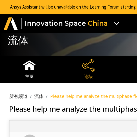
Ansys Assistant will be unavailable on the Learning Forum startin
Innovation Space
China
流体
主页
论坛
所有频道
流体
Please help me analyze the multiphase fl
Please help me analyze the multiphas