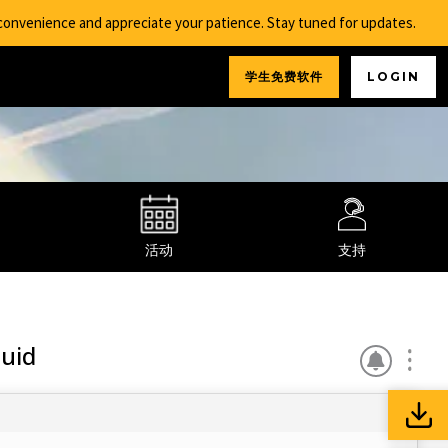
nconvenience and appreciate your patience. Stay tuned for updates.
学生免费软件
LOGIN
活动
支持
quid