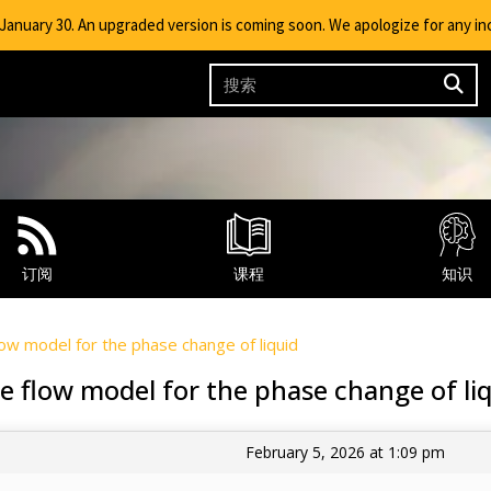
g January 30. An upgraded version is coming soon. We apologize for any i
订阅
课程
知识
ow model for the phase change of liquid
e flow model for the phase change of li
February 5, 2026 at 1:09 pm