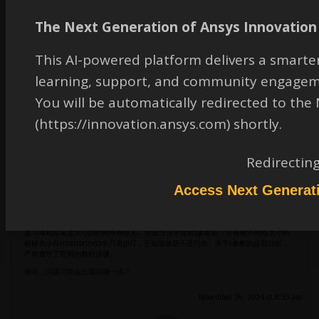
Interconnect求解器本身是没有问题的。
3.“当上臂的S参数模型导入产生额外相移为pi的文件时，结果出现错误。并且发现单个
The Next Generation of Ansys Innovation 
的移相器并没有出现额外pi的相移，而是小于pi”，这表明您导入的产生额外相移pi的S
参数文件存在问题。
This AI-powered platform delivers a smarter
由上可以推断，Interconnect求解器本身是没有问题的，请仔细检查导入的S参数文件
是否正确。
learning, support, and community engagem
November 26, 2024 at 8:12 am
You will be automatically redirected to th
(https://innovation.ansys.com) shortly.
Redirectin
202120161109
Subscriber
David您好!
Access Next Generat
1中的正常工作是在fdtd中；
3中具体的情况为，在fdtd中对整个器件进行仿真可以看到端口的透射率的开关变化，
这与移相器发生大小pi的相移相联系。但是当分开提取s参数后，带有额外相移大小的
相移大小在Interconnect中只有pi/2，不知道这是不是巧合。关于s参数的提取过程，
严格遵守了官网的教程步骤。
请问，问题可能会出现在哪一步？
November 26, 2024 at 8:33 am