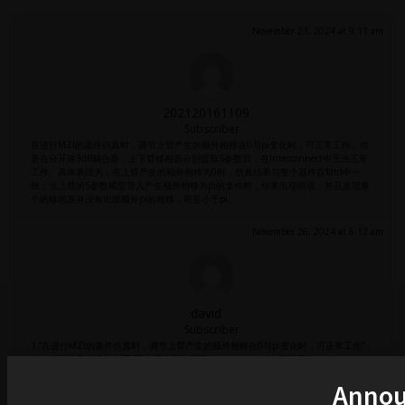
November 23, 2024 at 9:11 am
202120161109
Subscriber
在进行MZI的器件仿真时，调节上臂产生的额外相移在0与pi变化时，可正常工作。但
是在分开将3dB耦合器，上下臂移相器分别提取S参数后，在Interconnect中无法正常
工作。具体表现为，在上臂产生的额外相移为0时，仿真结果与整个器件在fdtd中一
致；当上臂的S参数模型导入产生额外相移为pi的文件时，结果出现错误。并且发现单
个的移相器并没有出现额外pi的相移，而是小于pi。
November 26, 2024 at 6:12 am
david
Subscriber
1.”在进行MZI的器件仿真时，调节上臂产生的额外相移在0与pi变化时，可正常工作”，
此处的正常工作是指在FDTD中正常工作还是在Interconnect中正常工作？
2.“具体表现为，在上臂产生的额外相移为0时，仿真结果与整个器件在fdtd中一致”，这
Anno
表明Interconnect是可以通过S参数的方式去复现FDTD的仿真结果的，也就是说