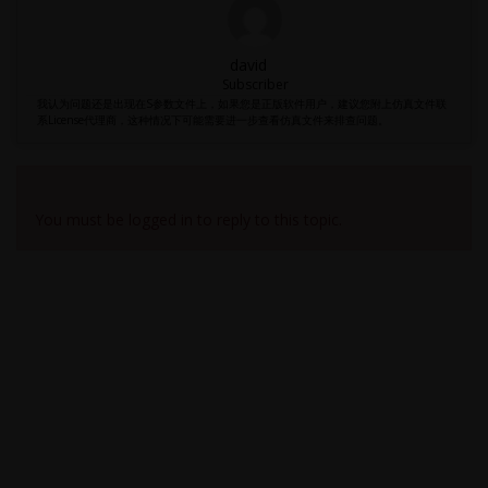
david
Subscriber
我认为问题还是出现在S参数文件上，如果您是正版软件用户，建议您附上仿真文件联
系License代理商，这种情况下可能需要进一步查看仿真文件来排查问题。
Viewing 3 reply threads
You must be logged in to reply to this topic.