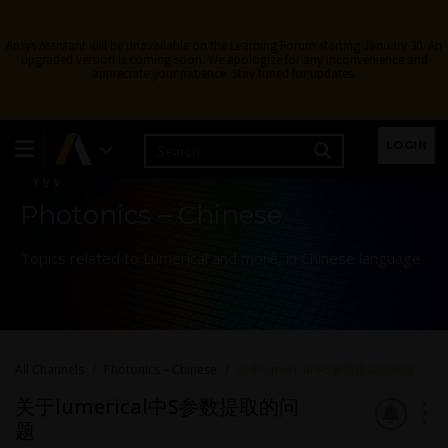
Ansys Assistant will be unavailable on the Learning Forum starting January 30. An
upgraded version is coming soon. We apologize for any inconvenience and
appreciate your patience. Stay tuned for updates.
Learning Forum
LOGIN
Photonics – Chinese
Topics related to Lumerical and more, in Chinese language.
All Channels
Photonics – Chinese
关于lumerical中S参数提取的问题
关于lumerical中S参数提取的问
题