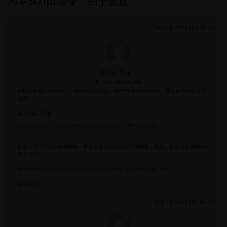
脚本Script命令：用于设置
March 8, 2021 at 7:11 pm
Guilin Sun
Ansys Employee
此帖子最初在原KX论坛，转移到此论坛后，有些链接可能有问题，待以后有时间再行
修正。
在这个帖子里面
Ansys Insight:
Script
几个简单实用的脚本
命令：用于结果分析
主要介绍了常用的分析脚本。本贴主要介绍常用的设置脚本，其实，主要的设置脚本主
要有两个：
setnamed
https://kb.lumerical.com/en/ref_scripts_setnamed.html
July 13, 2021 at 1:44 pm