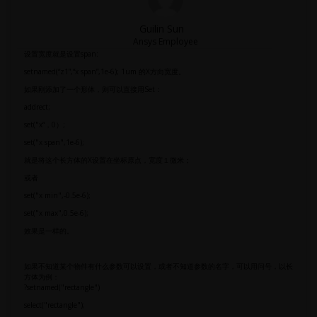
Guilin Sun
Ansys Employee
设置宽度就是设置span:
setnamed(“z1”,“x span”,1e-6); 1um 的X方向宽度。
如果刚添加了一个形体，则可以直接用Set：
addrect;
set("x“，0）;
set("x span",1e-6);
就是将这个长方体的X设置在坐标原点，宽度１微米；
或者
set("x min",-0.5e-6);
set("x max",0.5e-6);
效果是一样的。
如果不知道某个物件有什么参数可以设置，或者不知道参数的名字，可以用问号，以长
方体为例：
?setnamed("rectangle")
select("rectangle");