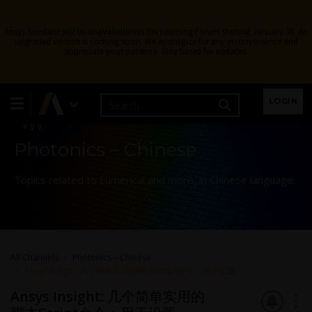
Ansys Assistant will be unavailable on the Learning Forum starting January 30. An
upgraded version is coming soon. We apologize for any inconvenience and
appreciate your patience. Stay tuned for updates.
Learning Forum
LOGIN
Photonics – Chinese
Topics related to Lumerical and more, in Chinese language.
All Channels
Photonics – Chinese
Ansys Insight: 几个简单实用的脚本Script命令：用于设置
Ansys Insight: 几个简单实用的