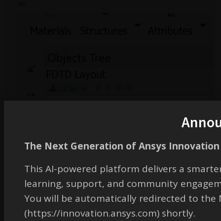
?set;
Anno
The Next Generation of Ansys Innovation 
This AI-powered platform delivers a smarter
learning, support, and community engagem
You will be automatically redirected to th
(https://innovation.ansys.com) shortly.