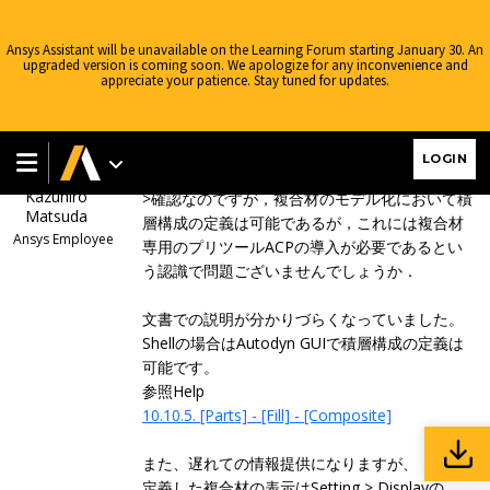
Ansys Learning Forum
›
Forums
›
AIS Japan
›
ANSYS製品
›
EOS「Ortho」における材料状態について
›
Reply To: EOS「Ortho」に
Ansys Assistant will be unavailable on the Learning Forum starting January 30. An
おける材料状態について
upgraded version is coming soon. We apologize for any inconvenience and
appreciate your patience. Stay tuned for updates.
December 16, 2024 at 9:30 am
返信いただきありがとうございます。
LOGIN
Kazuhiro
>確認なのですが，複合材のモデル化において積
Matsuda
層構成の定義は可能であるが，これには複合材
Ansys Employee
専用のプリツールACPの導入が必要であるとい
う認識で問題ございませんでしょうか．
文書での説明が分かりづらくなっていました。
Shellの場合はAutodyn GUIで積層構成の定義は
可能です。
参照Help
10.10.5. [Parts] - [Fill] - [Composite]
また、遅れての情報提供になりますが、
定義した複合材の表示はSetting > Displayの