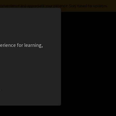
nconvenience and appreciate your patience. Stay tuned for updates.
FREE STUDENT SOFTWARE
LOGIN
aming
Ansys Learning Hub
Events
erience for learning,
SS
w