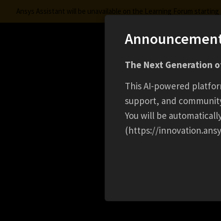
Ansys Assistant will be unavailable on the Learning Forum startin
Announcemen
Innovation Space
The Next Generation of
Learning Center
Free Courses
Learning Trac
This AI-powered platfor
support, and communit
You will be automatical
(https://innovation.ansy
HOME
EVENT
ANSYS の新技術 HFSS MESH F