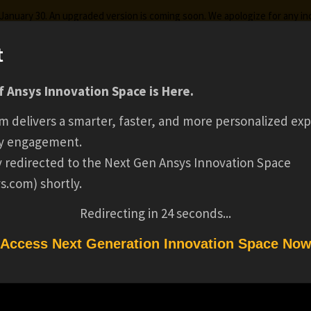
g January 30. An upgraded version is coming soon. We apologize for any i
t
 Ansys Innovation Space is Here.
ks
Certifications
Premium Learning
Knowledge
Stre
m delivers a smarter, faster, and more personalized exp
ANSYS の新技術 HF
y engagement.
ly redirected to the Next Gen Ansys Innovation Space
s.com) shortly.
MESH FUSION
Redirecting in
24
seconds...
Access Next Generation Innovation Space No
USION