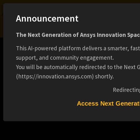
Ansys Assistant will be unavailable on the Learning Forum starting January 30. An
Announcement
upgraded version is coming soon. We apologize for any inconvenience and
appreciate your patience. Stay tuned for updates.
The Next Generation of Ansys Innovation Space
LOGIN
This AI-powered platform delivers a smarter, fas
support, and community engagement.
You will be automatically redirected to the Next
(https://innovation.ansys.com) shortly.
Learning Center
Free Courses
Learning Tracks
Certifications
Premium Learning
Knowledge
Streaming
Ansys Learning Hub
Redirectin
Events
ANSYS のデジタルツイン概要および導入
Access Next Generat
ロードマップのご紹介