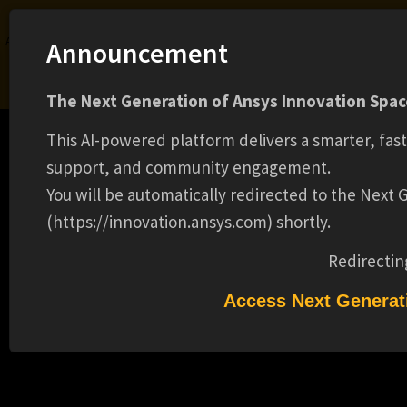
Ansys Assistant will be unavailable on the Learning Forum starting January 30. An
Announcement
upgraded version is coming soon. We apologize for any inconvenience and
appreciate your patience. Stay tuned for updates.
The Next Generation of Ansys Innovation Space
LOGIN
This AI-powered platform delivers a smarter, fas
support, and community engagement.
You will be automatically redirected to the Next
(https://innovation.ansys.com) shortly.
Learning Center
Free Courses
Learning Tracks
Certifications
Premium Learning
Knowledge
Streaming
Ansys Learning Hub
Redirectin
Events
2024R1: ANSYS EMC PLUS, CHARGE PLUS
Access Next Generat
アップデートセミナー