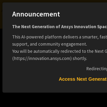
Ansys Assistant will be unavailable on the Learning Forum starting January 30. An
Announcement
upgraded version is coming soon. We apologize for any inconvenience and
appreciate your patience. Stay tuned for updates.
The Next Generation of Ansys Innovation Space
LOGIN
This AI-powered platform delivers a smarter, fas
support, and community engagement.
You will be automatically redirected to the Next
(https://innovation.ansys.com) shortly.
Learning Center
Free Courses
Learning Tracks
Certifications
Premium Learning
Knowledge
Streaming
Ansys Learning Hub
Redirectin
航空宇宙・防衛分野におけるAI活用設計
Events
開発 ～高速化・形状生成・最適化の新
Access Next Generat
しいアプローチ～