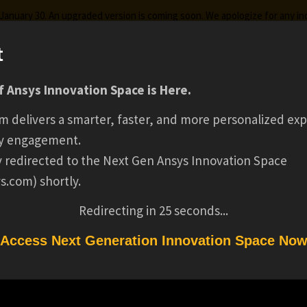
g January 30. An upgraded version is coming soon. We apologize for any i
t
 Ansys Innovation Space is Here.
ks
Certifications
Premium Learning
Knowledge
Stre
デジタルと実機テス
m delivers a smarter, faster, and more personalized exp
y engagement.
融合 ～ミッション
ly redirected to the Next Gen Ansys Innovation Space
s.com) shortly.
した新たなRF検証方
Redirecting in
24
seconds...
Access Next Generation Innovation Space No
～ミッションを加味した新たなRF検証方法～