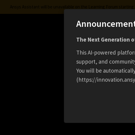
Ansys Assistant will be unavailable on the Learning Forum startin
Announcemen
Innovation Space
The Next Generation of
Learning Center
Free Courses
Learning Trac
This AI-powered platfor
support, and communit
You will be automatical
(https://innovation.ansy
HOME
EVENT
デジタルと実機テストの融合 