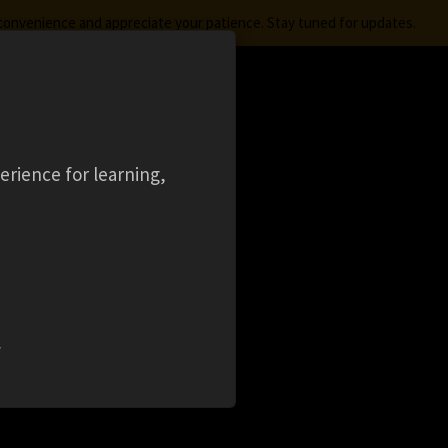
nconvenience and appreciate your patience. Stay tuned for updates.
FREE STUDENT SOFTWARE
LOGIN
aming
Ansys Learning Hub
Events
トの
erience for learning,
を加味
法～
w