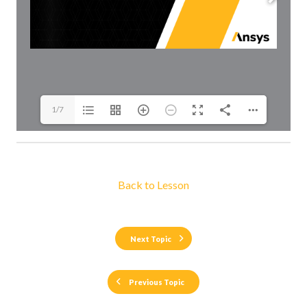
1/7
Back to Lesson
Next Topic
Previous Topic