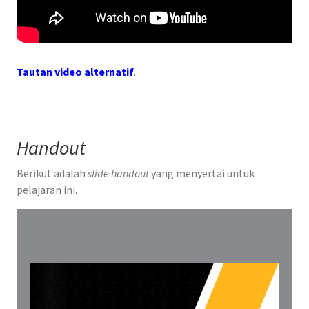
Tautan video alternatif
.
Handout
Berikut adalah
slide handout
yang menyertai untuk
pelajaran ini.