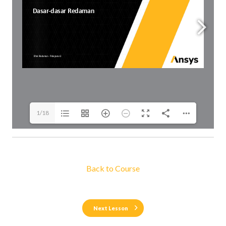
1/18
Back to Course
Next Lesson