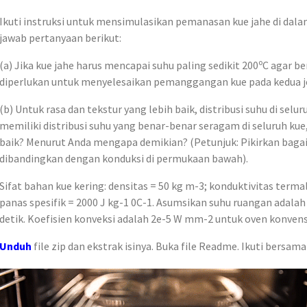
Ikuti instruksi untuk mensimulasikan pemanasan kue jahe di dalam
jawab pertanyaan berikut:
o
(a) Jika kue jahe harus mencapai suhu paling sedikit 200
C agar b
diperlukan untuk menyelesaikan pemanggangan kue pada kedua je
(b) Untuk rasa dan tekstur yang lebih baik, distribusi suhu di sel
memiliki distribusi suhu yang benar-benar seragam di seluruh kue
baik? Menurut Anda mengapa demikian? (Petunjuk: Pikirkan bagai
dibandingkan dengan konduksi di permukaan bawah).
Sifat bahan kue kering: densitas = 50 kg m-3; konduktivitas termal
panas spesifik = 2000 J kg-1 0C-1. Asumsikan suhu ruangan adalah
detik. Koefisien konveksi adalah 2e-5 W mm-2 untuk oven konven
Unduh
file zip dan ekstrak isinya. Buka file Readme. Ikuti bersam