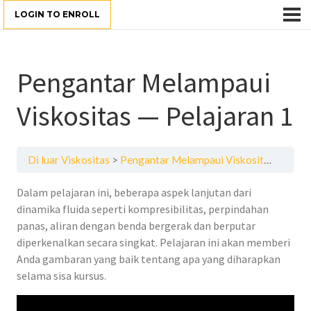
LOGIN TO ENROLL
Pengantar Melampaui
Viskositas — Pelajaran 1
Di luar Viskositas
Pengantar Melampaui Viskositas — Pelajaran 1
Dalam pelajaran ini, beberapa aspek lanjutan dari
dinamika fluida seperti kompresibilitas, perpindahan
panas, aliran dengan benda bergerak dan berputar
diperkenalkan secara singkat. Pelajaran ini akan memberi
Anda gambaran yang baik tentang apa yang diharapkan
selama sisa kursus.