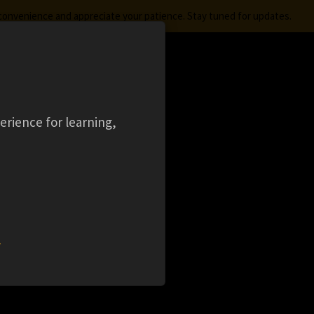
nconvenience and appreciate your patience. Stay tuned for updates.
FREE STUDENT SOFTWARE
LOGIN
aming
Ansys Learning Hub
Events
オン
erience for learning,
によ
計～
w