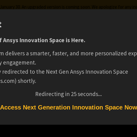
g January 30. An upgraded version is coming soon. We apologize for any i
t
 Ansys Innovation Space is Here.
ks
Certifications
Premium Learning
Knowledge
Stre
フォトニクスハンズ
m delivers a smarter, faster, and more personalized exp
y engagement.
セミナー ～MODE
ly redirected to the Next Gen Ansys Innovation Space
s.com) shortly.
る導波路デバイス設
Redirecting in
25
seconds...
Access Next Generation Innovation Space No
ー ～MODEによる導波路デバイス設計～