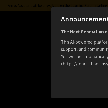
Ansys Assistant will be unavailable on the Learning Forum startin
Announcemen
Innovation Space
The Next Generation of
Learning Center
Free Courses
Learning Trac
This AI-powered platfor
support, and communit
You will be automatical
(https://innovation.ansy
HOME
EVENT
フォトニクスハンズオンセミナ